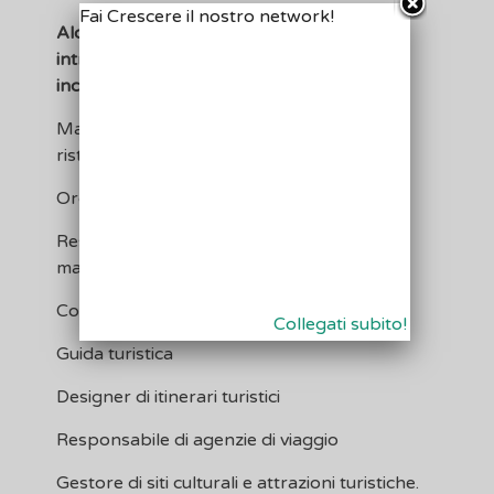
Fai Crescere il nostro network!
Alcune professioni che si possono
intraprendere nel settore del turismo
includono:
Manager di strutture alberghiere e di
ristorazione
Organizzatore di eventi e congressi
Responsabile della comunicazione e
marketing turistico
Consultore turistico
Collegati subito!
Guida turistica
Designer di itinerari turistici
Responsabile di agenzie di viaggio
Gestore di siti culturali e attrazioni turistiche.